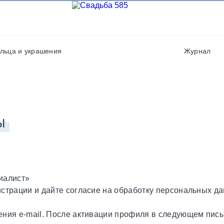
Фотографы
Полиграфия
Фотостудии / места дл
Салюты / фейерверки
фото
льца и украшения
Журнал
Свадебные платья/
Хореографы
костюмы
Ы
иалист»
страции и дайте согласие на обработку персональных да
ения e-mail. После активации профиля в следующем пись