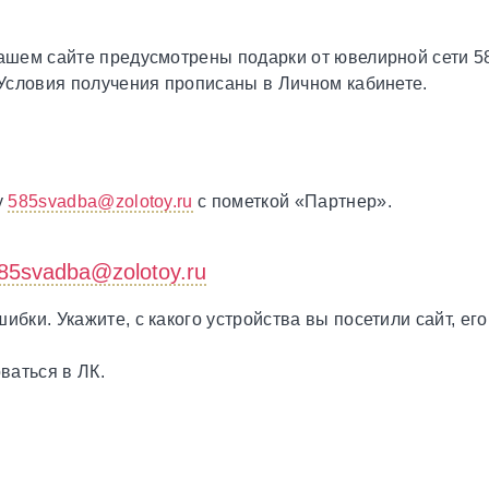
нашем сайте предусмотрены подарки от ювелирной сети 
 Условия получения прописаны в Личном кабинете.
у
585svadba@zolotoy.ru
с пометкой «Партнер».
85svadba@zolotoy.ru
бки. Укажите, с какого устройства вы посетили сайт, ег
оваться в ЛК.