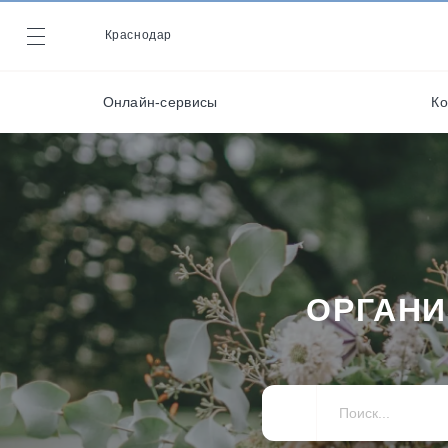
Декораторы и
оформители
Краснодар
Журнал
Музыканты / Диджеи /
Артисты
Онлайн-сервисы
Ко
Онлайн-сервисы
Стилисты
ОРГАНИ