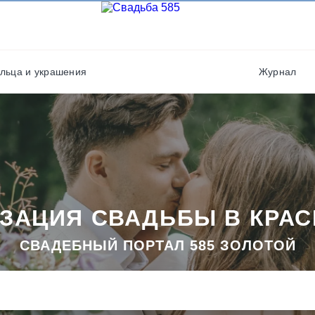
Полиграфия
Свадебные платья/
костюмы
Флористы
Фотостудии / места дл
фото
Выездная регистрация
льца и украшения
Журнал
Хореографы
ЗАЦИЯ СВАДЬБЫ В КРА
СВАДЕБНЫЙ ПОРТАЛ 585 ЗОЛОТОЙ