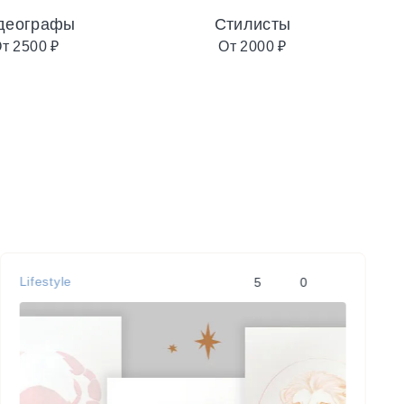
деографы
Стилисты
т 2500 ₽
От 2000 ₽
Lifestyle
5
0