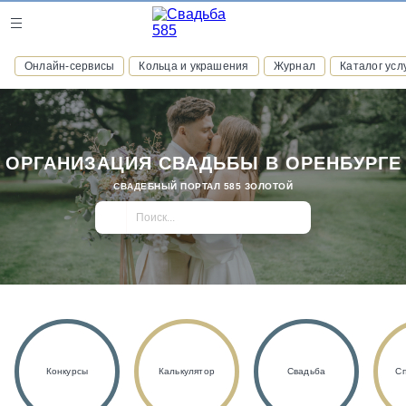
Журнал
Онлайн-сервисы
Кольца и украшения
Журнал
Каталог усл
Онлайн-сервисы
ОРГАНИЗАЦИЯ СВАДЬБЫ В ОРЕНБУРГЕ
СВАДЕБНЫЙ ПОРТАЛ 585 ЗОЛОТОЙ
ВСТУПАЙТЕ В КЛУБ ПРИВИЛЕГИЙ
присоединяйтесь к закрытому сообществу и получайте
скидки и бонусы за участие
РЕГИСТРАЦИЯ
Конкурсы
Калькулятор
Свадьба
С