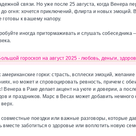
адежной связи. Но уже после 25 августа, когда Венера пе
 до огня: хочется приключений, флирта и новых эмоций. 
е готовы к вашему напору.
робуйте иногда притормаживать и слушать собеседника –
века.
Большой гороскоп на август 2025 - любовь, деньги, здоро
к американские горки: страсть, всплески эмоций, желание
ниях, но может и спровоцировать ревность, причем с обе
! Венера в Раке делает акцент на уюте и доверии, а посл
ов и праздников. Марс в Весах может добавить немного 
 верх.
е совместные поездки или важные разговоры, которые д
ть вместе заботиться о здоровье или воплотить новую се