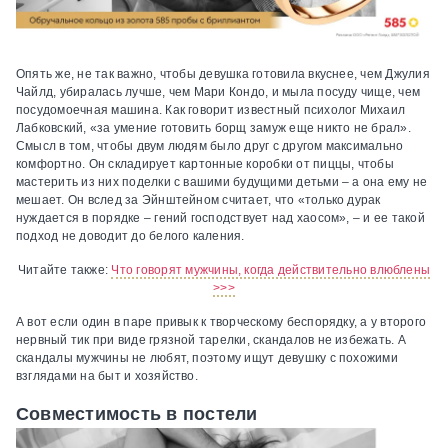
Опять же, не так важно, чтобы девушка готовила вкуснее, чем Джулия
Чайлд, убиралась лучше, чем Мари Кондо, и мыла посуду чище, чем
посудомоечная машина. Как говорит известный психолог Михаил
Лабковский, «за умение готовить борщ замуж еще никто не брал».
Смысл в том, чтобы двум людям было друг с другом максимально
комфортно. Он складирует картонные коробки от пиццы, чтобы
мастерить из них поделки с вашими будущими детьми – а она ему не
мешает. Он вслед за Эйнштейном считает, что «только дурак
нуждается в порядке – гений господствует над хаосом», – и ее такой
подход не доводит до белого каления.
Читайте также:
Что говорят мужчины, когда действительно влюблены
>>>
А вот если один в паре привык к творческому беспорядку, а у второго
нервный тик при виде грязной тарелки, скандалов не избежать. А
скандалы мужчины не любят, поэтому ищут девушку с похожими
взглядами на быт и хозяйство.
Совместимость в постели