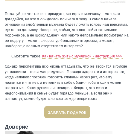
Пожалуй, ничто так не нервирует, как игры в молчанку – мол, сам
догадайся, на что я обиделась или чего я хочу. В самом начале
отношений влюбленный мужчина будет ломать голову над версиями,
где же он дал маху. Наверное, забыл, что она любит ванильное
мороженое, а не шоколадное? Или как-то неправильно посмотрел на
ее подругу – может, с чересчур большим интересом, а может,
наоборот, с полным отсутствием интереса?
Смотрите также:
Как начать жить с мужчиной - инструкция >>>
Однако перспектива всю жизнь отгадывать, что же творится в голове
у половинки – не самая радужная. Гораздо здоровее и интереснее,
когда человек способен говорить словами через рот, что ему
нравится и что нет, а не копить в себе обиду, чтобы в один момент
взорваться. Конструктивная позиция обещает, что ссор и
недопонимания в семье будет гораздо меньше, а если они и
возникнут, можно будет с легкостью «договориться».
ЗАБРАТЬ ПОДАРОК
Доверие