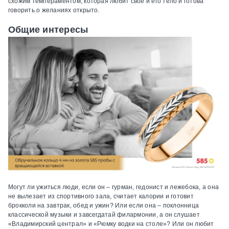
схожим темпераментом, которая любит свое и его тело и готова
говорить о желаниях открыто.
Общие интересы
Могут ли ужиться люди, если он – гурман, гедонист и лежебока, а она
не вылезает из спортивного зала, считает калории и готовит
брокколи на завтрак, обед и ужин? Или если она – поклонница
классической музыки и завсегдатай филармонии, а он слушает
«Владимирский централ» и «Рюмку водки на столе»? Или он любит