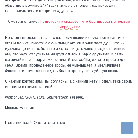
оскорбление. А ведь это не роскошь, а жизненная необходимость:
общение в режиме 24/7 гасит искру в отношениях, приводит
к созависимости и попросту «душит».
Смотрите также:
Подготовка к свадьбе - что бронировать в первую
очередь >>>
Не стоит превращаться в «неразлучников» и стучаться в ванную,
чтобы побыть вместе с любимым, пока он принимает душ. Чтобы
мужчина ценил вас больше и хотел видеть чаще, предоставляйте
ему свободу: отпускайте на футбол или в бар с друзьями, и сами
встречайтесь с подругами, занимайтесь хобби, живите просто для
себя. Время, проведенное врозь, не уменьшает, а увеличивает
близость и помогает создать более прочную и глубокую связь.
С какими критериями вы согласны, а с какими нет? Поделитесь своим
мнением в комментариях!
Фото: 585*ЗОЛОТОЙ, Shutterstock, Freepik.
Максим Алешин
Понравилось? Оцените статью