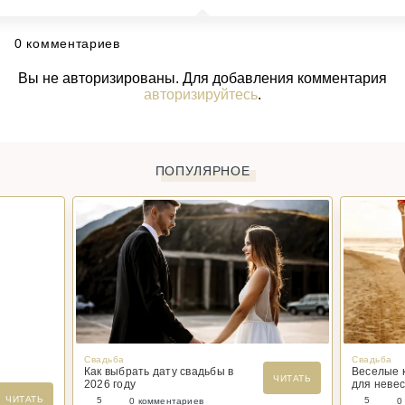
0 комментариев
Вы не авторизированы. Для добавления комментария
авторизируйтесь
.
ПОПУЛЯРНОЕ
Свадьба
Свадьба
Как выбрать дату свадьбы в
Веселые 
ЧИТАТЬ
2026 году
для невес
ЧИТАТЬ
5
5
0 комментариев
0