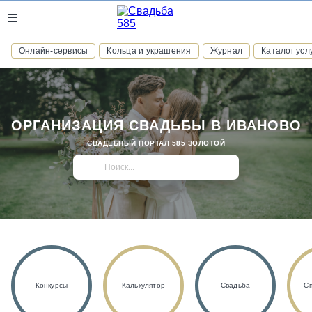
Журнал
Онлайн-сервисы
Кольца и украшения
Журнал
Каталог усл
Онлайн-сервисы
ОРГАНИЗАЦИЯ СВАДЬБЫ В ИВАНОВО
СВАДЕБНЫЙ ПОРТАЛ 585 ЗОЛОТОЙ
ВСТУПАЙТЕ В КЛУБ ПРИВИЛЕГИЙ
присоединяйтесь к закрытому сообществу и получайте
скидки и бонусы за участие
РЕГИСТРАЦИЯ
Конкурсы
Калькулятор
Свадьба
С