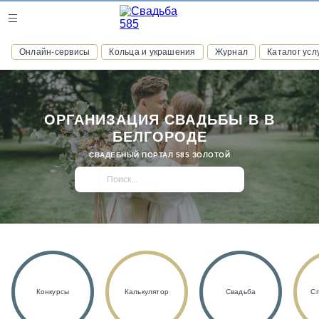
Журнал
Онлайн-сервисы
Кольца и украшения
Журнал
Каталог усл
Онлайн-сервисы
ОРГАНИЗАЦИЯ СВАДЬБЫ В В
БЕЛГОРОДЕ
ВСТУПАЙТЕ В КЛУБ ПРИВИЛЕГИЙ
СВАДЕБНЫЙ ПОРТАЛ 585 ЗОЛОТОЙ
присоединяйтесь к закрытому сообществу и получайте
скидки и бонусы за участие
РЕГИСТРАЦИЯ
Конкурсы
Калькулятор
Свадьба
С