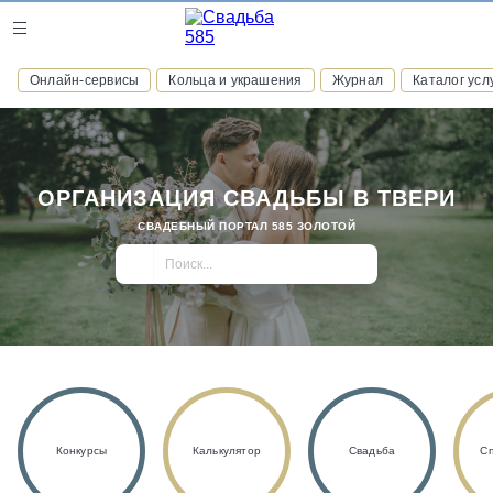
Журнал
Онлайн-сервисы
Кольца и украшения
Журнал
Каталог усл
Онлайн-сервисы
ОРГАНИЗАЦИЯ СВАДЬБЫ В ТВЕРИ
СВАДЕБНЫЙ ПОРТАЛ 585 ЗОЛОТОЙ
ВСТУПАЙТЕ В КЛУБ ПРИВИЛЕГИЙ
присоединяйтесь к закрытому сообществу и получайте
скидки и бонусы за участие
РЕГИСТРАЦИЯ
Конкурсы
Калькулятор
Свадьба
С