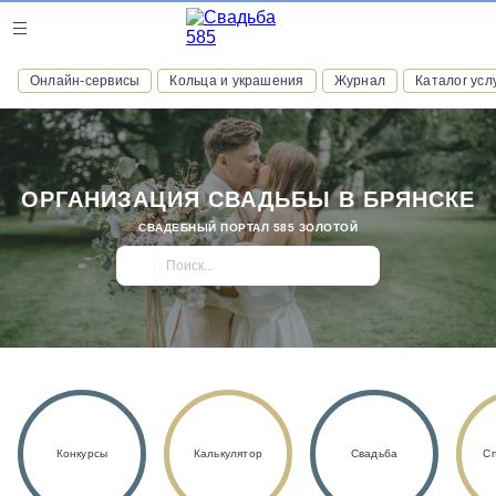
Журнал
Онлайн-сервисы
Кольца и украшения
Журнал
Каталог усл
Онлайн-сервисы
ОРГАНИЗАЦИЯ СВАДЬБЫ В БРЯНСКЕ
СВАДЕБНЫЙ ПОРТАЛ 585 ЗОЛОТОЙ
ВСТУПАЙТЕ В КЛУБ ПРИВИЛЕГИЙ
присоединяйтесь к закрытому сообществу и получайте
скидки и бонусы за участие
РЕГИСТРАЦИЯ
Конкурсы
Калькулятор
Свадьба
С