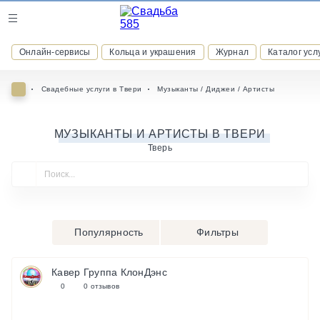
Журнал
Онлайн-сервисы
Кольца и украшения
Журнал
Каталог усл
Онлайн-сервисы
Свадебные услуги в Твери
Музыканты / Диджеи / Артисты
МУЗЫКАНТЫ И АРТИСТЫ В ТВЕРИ
Тверь
ВСТУПАЙТЕ В КЛУБ ПРИВИЛЕГИЙ
присоединяйтесь к закрытому сообществу и получайте
скидки и бонусы за участие
РЕГИСТРАЦИЯ
Популярность
Фильтры
Кавер Группа КлонДэнс
0
0 отзывов