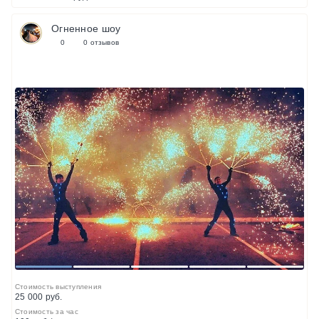
Огненное шоу
0
0 отзывов
1
2
3
4
5
Стоимость выступления
25 000 руб.
Стоимость за час