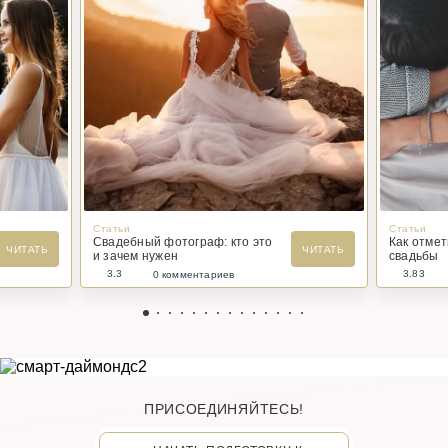
Статьи
Статьи
Свадебный фотограф: кто это
Как отме
ЧИТАТЬ
ЧИТАТЬ
и зачем нужен
свадьбы
3.3
3.83
0 комментариев
ПРИСОЕДИНЯЙТЕСЬ!