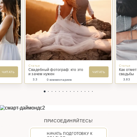
Статьи
Статьи
Свадебный фотограф: кто это
Как отме
ЧИТАТЬ
ЧИТАТЬ
и зачем нужен
свадьбы
3.3
3.83
0 комментариев
ПРИСОЕДИНЯЙТЕСЬ!
НАЧАТЬ ПОДГОТОВКУ К