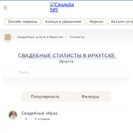
Журнал
Онлайн-сервисы
Кольца и украшения
Журнал
Каталог усл
Онлайн-сервисы
Свадебные услуги в Иркутске
Стилисты
СВАДЕБНЫЕ СТИЛИСТЫ В ИРКУТСКЕ
Иркутск
ВСТУПАЙТЕ В КЛУБ ПРИВИЛЕГИЙ
присоединяйтесь к закрытому сообществу и получайте
скидки и бонусы за участие
РЕГИСТРАЦИЯ
Популярность
Фильтры
Свадебный образ
0
0 отзывов