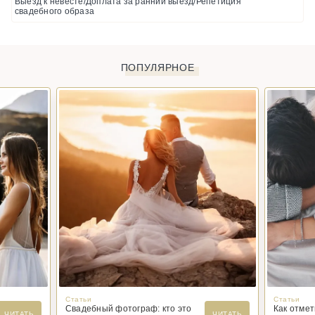
Выезд к невесте/Доплата за ранний выезд/Репетиция
свадебного образа
ПОПУЛЯРНОЕ
Статьи
Статьи
Свадебный фотограф: кто это
Как отме
ЧИТАТЬ
ЧИТАТЬ