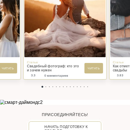
Статьи
Статьи
Свадебный фотограф: кто это
Как отме
ЧИТАТЬ
ЧИТАТЬ
и зачем нужен
свадьбы
3.3
3.83
0 комментариев
ПРИСОЕДИНЯЙТЕСЬ!
НАЧАТЬ ПОДГОТОВКУ К