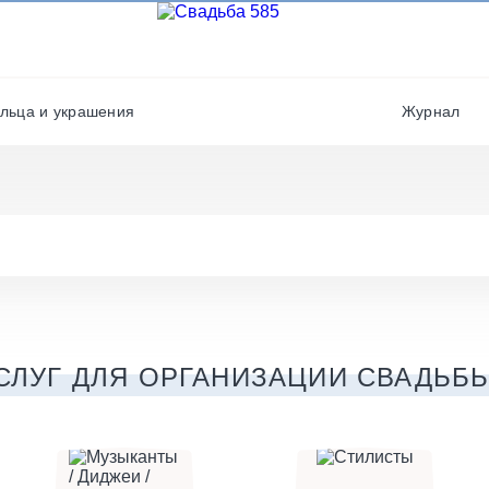
Организаторы
Фотографы
Полиграфия
Фотостудии / места дл
фото
льца и украшения
Журнал
Салюты / фейерверки
Хореографы
СЛУГ ДЛЯ ОРГАНИЗАЦИИ СВАДЬБЫ