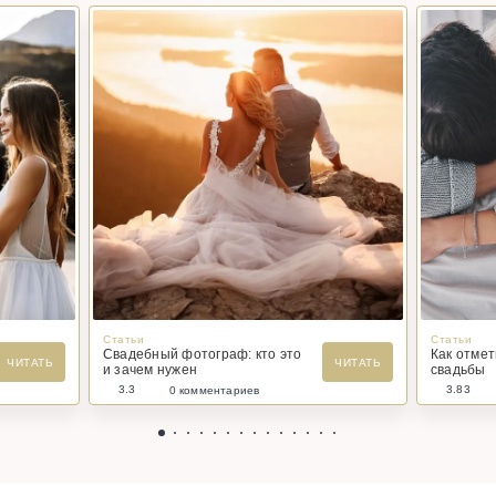
Статьи
Статьи
Свадебный фотограф: кто это
Как отме
ЧИТАТЬ
ЧИТАТЬ
и зачем нужен
свадьбы
3.3
3.83
0 комментариев