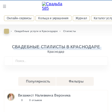
Журнал
Онлайн-сервисы
Кольца и украшения
Журнал
Каталог усл
Онлайн-сервисы
Свадебные услуги в Краснодаре
Стилисты
СВАДЕБНЫЕ СТИЛИСТЫ В КРАСНОДАРЕ
Краснодар
ВСТУПАЙТЕ В КЛУБ ПРИВИЛЕГИЙ
присоединяйтесь к закрытому сообществу и получайте
скидки и бонусы за участие
РЕГИСТРАЦИЯ
Популярность
Фильтры
Визажист Наливкина Вероника
0
0 отзывов