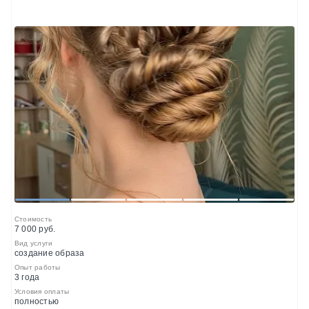
1
2
3
4
5
Стоимость
7 000 руб.
Вид услуги
создание образа
Опыт работы
3 года
Условия оплаты
полностью