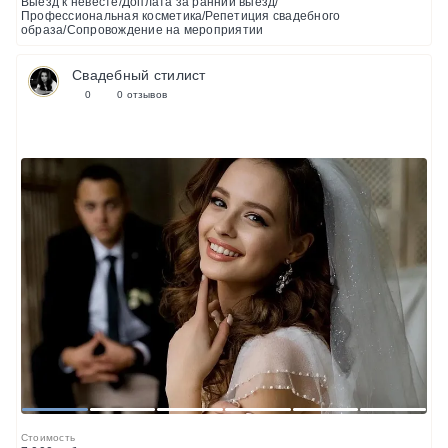
Выезд к невесте/Доплата за ранний выезд/
Профессиональная косметика/Репетиция свадебного
образа/Сопровождение на мероприятии
Свадебный стилист
0
0 отзывов
1
2
3
4
5
6
Стоимость