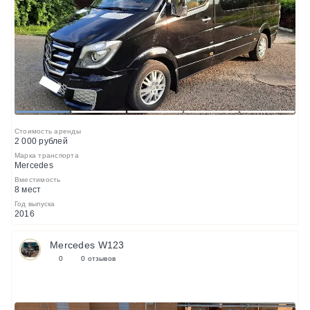
1
2
3
4
5
Стоимость аренды
2 000 рублей
Марка транспорта
Mercedes
Вместимость
8 мест
Год выпуска
2016
Mercedes W123
0
0 отзывов