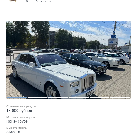
0
0 отзывов
1
2
3
4
5
6
Стоимость аренды
13 000 рублей
Марка транспорта
Rolls-Royce
Вместимость
3 места