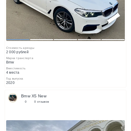
1
2
3
4
5
Стоимость аренды
2 000 рублей
Марка транспорта
Bmw
Вместимость
4 места
Год выпуска
2020
Bmw X5 New
0
0 отзывов