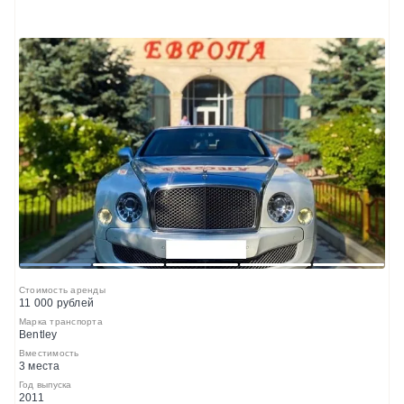
1
2
3
4
5
Стоимость аренды
11 000 рублей
Марка транспорта
Bentley
Вместимость
3 места
Год выпуска
2011