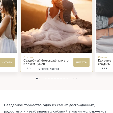
Статьи
Статьи
Свадебный фотограф: кто это
Как отме
ЧИТАТЬ
ЧИТАТЬ
и зачем нужен
свадьбы
3.3
3.83
0 комментариев
Свадебное торжество одно из самых долгожданных,
радостных и незабываемых событий в жизни молодоженов