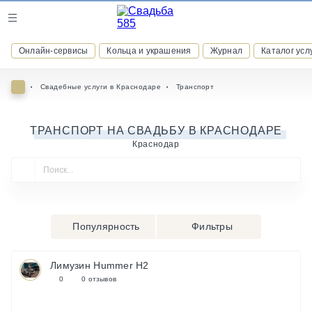
Журнал
Онлайн-сервисы
Кольца и украшения
Журнал
Каталог усл
Онлайн-сервисы
Свадебные услуги в Краснодаре
Транспорт
ТРАНСПОРТ НА СВАДЬБУ В КРАСНОДАРЕ
Краснодар
ВСТУПАЙТЕ В КЛУБ ПРИВИЛЕГИЙ
присоединяйтесь к закрытому сообществу и получайте
скидки и бонусы за участие
РЕГИСТРАЦИЯ
Популярность
Фильтры
Лимузин Hummer H2
0
0 отзывов