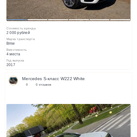
1
2
3
4
5
6
Стоимость аренды
2 000 рублей
Марка транспорта
Bmw
Вместимость
4 места
Год выпуска
2017
Mercedes S-класс W222 White
0
0 отзывов