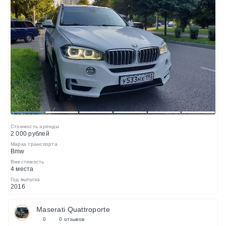
1
2
3
4
5
6
Стоимость аренды
2 000 рублей
Марка транспорта
Bmw
Вместимость
4 места
Год выпуска
2016
Maserati Quattroporte
0
0 отзывов