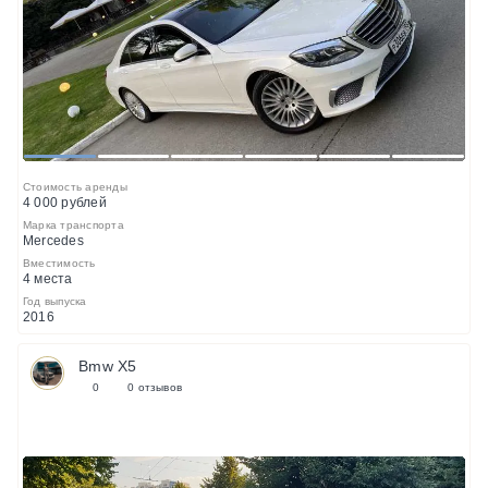
1
2
3
4
5
6
Стоимость аренды
4 000 рублей
Марка транспорта
Mercedes
Вместимость
4 места
Год выпуска
2016
Bmw X5
0
0 отзывов