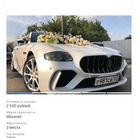
1
2
3
4
5
Стоимость аренды
2 500 рублей
Марка транспорта
Maserati
Вместимость
3 места
Год выпуска