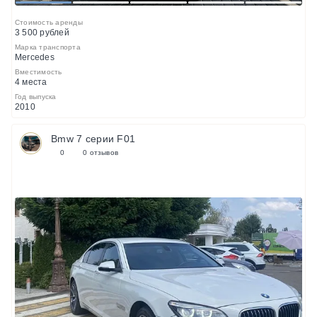
1
2
3
4
5
Стоимость аренды
3 500 рублей
Марка транспорта
Mercedes
Вместимость
4 места
Год выпуска
2010
Bmw 7 серии F01
0
0 отзывов