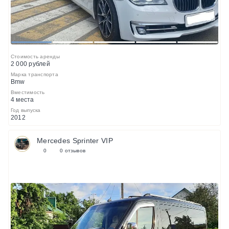
1
2
3
4
5
Стоимость аренды
2 000 рублей
Марка транспорта
Bmw
Вместимость
4 места
Год выпуска
2012
Mercedes Sprinter VIP
0
0 отзывов