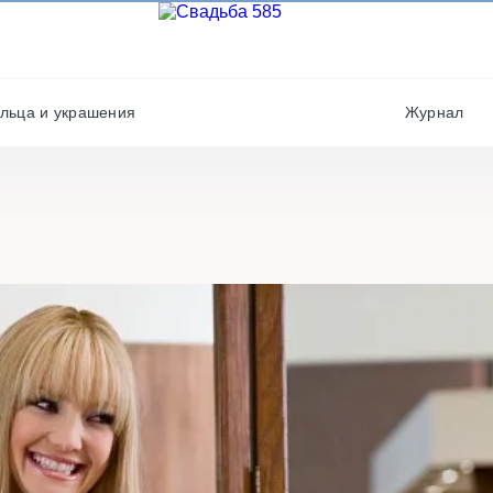
Фотографы
Полиграфия
Фотостудии / места дл
Салюты / фейерверки
фото
льца и украшения
Журнал
Свадебные платья/
Хореографы
костюмы