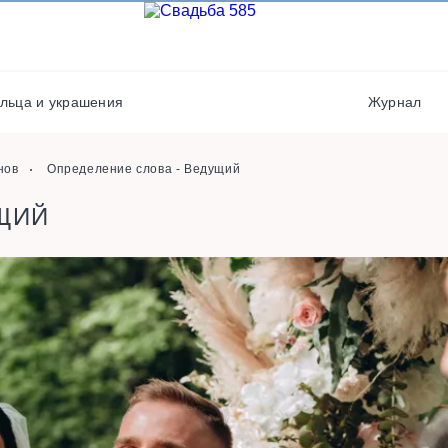
Фотографы
Полиграфия
Фотостудии / места дл
Салюты / фейерверки
фото
льца и украшения
Журнал
Свадебные платья/
Хореографы
костюмы
нов
Определение слова - Ведущий
ЩИЙ