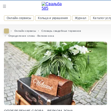
Журнал
Онлайн-сервисы
Кольца и украшения
Журнал
Каталог усл
Онлайн-сервисы
Онлайн-сервисы
Словарь свадебных терминов
Определение слова - Велком-зона
ВСТУПАЙТЕ В КЛУБ ПРИВИЛЕГИЙ
присоединяйтесь к закрытому сообществу и получайте
скидки и бонусы за участие
РЕГИСТРАЦИЯ
ОПРЕДЕЛЕНИЕ СЛОВА - ВЕЛКОМ-ЗОНА