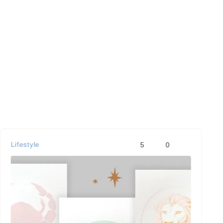
Lifestyle
5
0