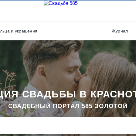
Фотографы
Полиграфия
Фотостудии / места дл
Салюты / фейерверки
фото
льца и украшения
Журнал
Свадебные платья/
Хореографы
костюмы
ЦИЯ СВАДЬБЫ В КРАСНО
СВАДЕБНЫЙ ПОРТАЛ 585 ЗОЛОТОЙ