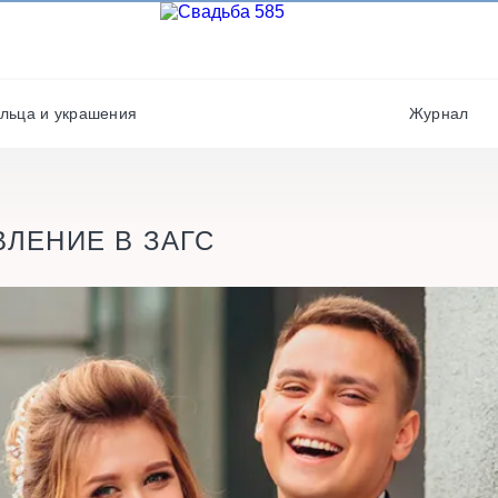
Фотографы
Полиграфия
Фотостудии / места дл
Салюты / фейерверки
фото
льца и украшения
Журнал
Свадебные платья/
Хореографы
костюмы
ВЛЕНИЕ В ЗАГС