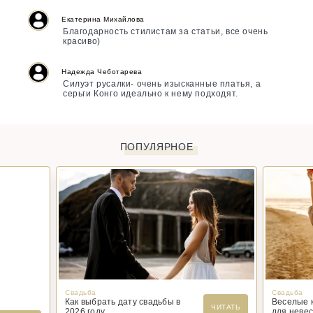
Екатерина Михайлова
Благодарность стилистам за статьи, все очень
красиво)
Надежда Чеботарева
Силуэт русалки- очень изысканные платья, а
серьги Конго идеально к нему подходят.
ПОПУЛЯРНОЕ
Свадьба
Свадьба
Как выбрать дату свадьбы в
Веселые 
ЧИТАТЬ
2026 году
для невес