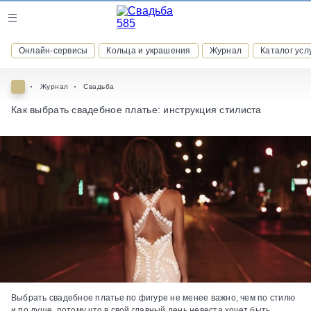
Журнал
Онлайн-сервисы
Кольца и украшения
Журнал
Каталог усл
Онлайн-сервисы
Журнал
Свадьба
Как выбрать свадебное платье: инструкция стилиста
ВСТУПАЙТЕ В КЛУБ ПРИВИЛЕГИЙ
присоединяйтесь к закрытому сообществу и получайте
скидки и бонусы за участие
РЕГИСТРАЦИЯ
Выбрать свадебное платье по фигуре не менее важно, чем по стилю
и по душе, потому что в свой главный день невеста хочет быть