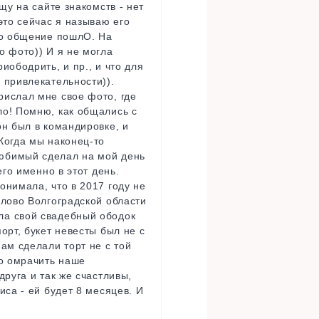
щу на сайте знакомств - нет
это сейчас я называю его
 Но общение пошлО. На
о фото)) И я не могла
иободрить, и пр., и что для
 привлекательности)).
рислал мне свое фото, где
ло! Помню, как общались с
он был в командировке, и
Когда мы наконец-то
любимый сделал на мой день
его именно в этот день.
онимала, что в 2017 году не
олово Волгоградской области
ла свой свадебный ободок
орт, букет невесты был не с
ам сделали торт не с той
ло омрачить наше
друга и так же счастливы,
иса - ей будет 8 месяцев. И