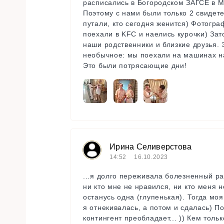
расписались в Богородском ЗАГСЕ в М
Поэтому с нами были только 2 свидете
путали, кто сегодня женится) Фотогр
поехали в KFC и наелись курочки) Зат
наши родственники и близкие друзья.
необычное: мы поехали на машинах на
Это были потрясающие дни!
Ирина Селиверстова
14:52
16.10.2023
...я долго переживала болезненный ра
ни кто мне не нравился, ни кто меня н
останусь одна (глупенькая). Тогда мо
я отнекивалась, а потом и сдалась) П
контингент преобладает... )) Кем тол