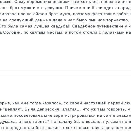
оскве. Саму церемонию росписи нам хотелось провести очен
ля - брат мужа и его девушка. Причем они были одеты наряд
афировал нас на айфон брат мужа, поэтому фото такие забав
о на следующий день на даче у нас было пышное торжество, 
 Это была самая лучшая свадьба!! Свадебное путешествие у 
 Соловки, по святым местам, а потом стояли с палатками на
зрыв, как мне тогда казалось, со своей настоящей первой л
е "цеплял". Была депрессия, апатия... Что уж там говорить, мн
я мама посоветовала мне зарегистрироваться на сайте знаком
одумала, а чего терять? По началу было весело, ну, сами пон
ько не предлагали быть, какие только не сыпались предложени