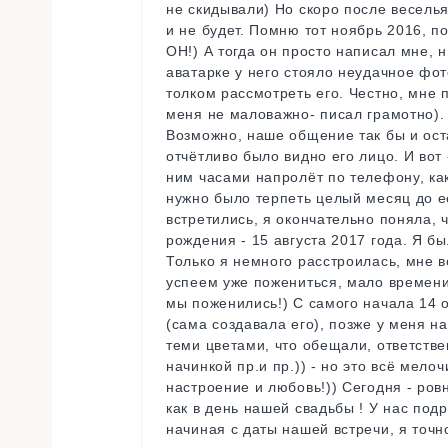
не скидывали) Но скоро после веселья 
и не будет. Помню тот ноябрь 2016, п
ОН!) А тогда он просто написал мне, 
аватарке у него стояло неудачное фот
толком рассмотреть его. Честно, мне 
меня не маловажно- писал грамотно). 
Возможно, наше общение так бы и оста
отчётливо было видно его лицо. И вот
ним часами напролёт по телефону, как
нужно было терпеть целый месяц до её
встретились, я окончательно поняла,
рождения - 15 августа 2017 года. Я бы
Только я немного расстроилась, мне в
успеем уже пожениться, мало времени,
мы поженились!) С самого начала 14 
(сама создавала его), позже у меня н
теми цветами, что обещали, ответстве
начинкой пр.и пр.)) - но это всё мел
настроение и любовь!)) Сегодня - ров
как в день нашей свадьбы ! У нас под
начиная с даты нашей встречи, я точн