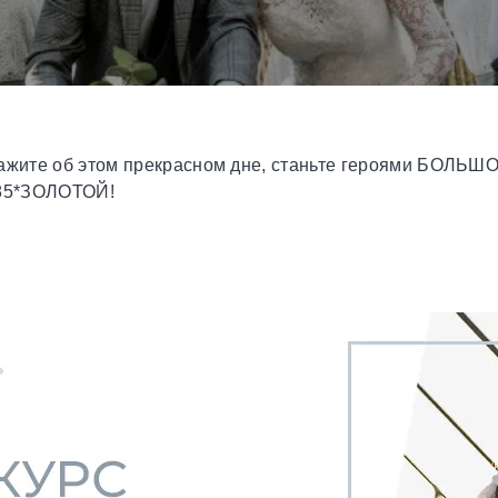
скажите об этом прекрасном дне, станьте героями БО
585*ЗОЛОТОЙ!