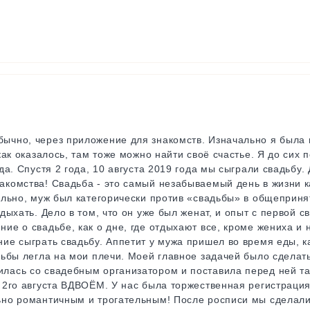
ычно, через приложение для знакомств. Изначально я была
 как оказалось, там тоже можно найти своё счастье. Я до сих
да. Спустя 2 года, 10 августа 2019 года мы сыграли свадьбу.
акомства! Свадьба - это самый незабываемый день в жизни 
чально, муж был категорически против «свадьбы» в общеприн
дыхать. Дело в том, что он уже был женат, и опыт с первой с
ие о свадьбе, как о дне, где отдыхают все, кроме жениха и 
ие сыграть свадьбу. Аппетит у мужа пришел во время еды, к
дьбы легла на мои плечи. Моей главное задачей было сделать
лась со свадебным организатором и поставила перед ней та
 2го августа ВДВОЁМ. У нас была торжественная регистрация
льно романтичным и трогательным! После росписи мы сделал