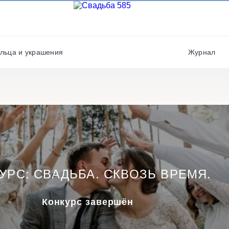
Фотографы
Полиграфия
Фотостудии / места дл
Салюты / фейерверки
фото
льца и украшения
Журнал
Свадебные платья/
Хореографы
костюмы
УРС: СВАДЬБА. СКВОЗЬ ВРЕМЯ.
Конкурс завершён