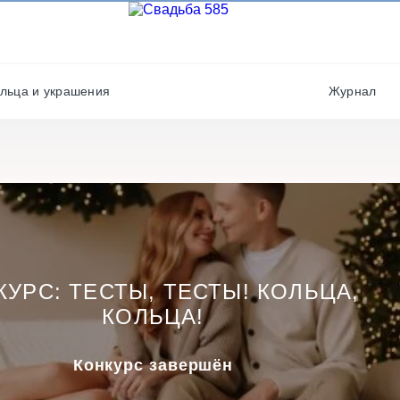
Фотографы
Полиграфия
Фотостудии / места дл
Салюты / фейерверки
фото
льца и украшения
Журнал
Свадебные платья/
Хореографы
костюмы
КУРС: ТЕСТЫ, ТЕСТЫ! КОЛЬЦА,
КОЛЬЦА!
Конкурс завершён