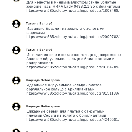
Для невесты в минимималистком стиле Золотые
женские часы НИКА Lady 0438.2.1.35 с фианитами
https://www.585zolotoy.ru/catalog/products/1803468/
Татьяна Белогуб
Идеально Браслет из жемчуга с золотыми
шариками
https://www.585zolotoy.ru/catalog/products/2000702/
Татьяна Белогуб
Интеллигентное и шикарное кольцо одновременно
Золотое обручальное кольцо с бриллиантами и
родированием
https://www.585zolotoy.ru/catalog/products/8164789/
Надежда Чеботарева
Идеальное обручальное кольцо Золотое
обручальное кольцо с бриллиантами
https://www.585zolotoy.ru/catalog/products/8151138/
Надежда Чеботарева
Шикарные серьги для платья с открытыми
плечами Серьги из золота с бриллиантами
https://www.585zolotoy.ru/catalog/products/4249581/