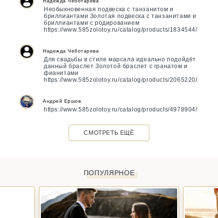
Надежда Чеботарева
Необыкновенная подвеска с танзанитом и
бриллиантами Золотая подвеска с танзанитами и
бриллиантами с родированием
https://www.585zolotoy.ru/catalog/products/1834544/
Надежда Чеботарева
Для свадьбы в стиле марсала идеально подойдёт
данный браслет Золотой браслет с гранатом и
фианитами
https://www.585zolotoy.ru/catalog/products/2065220/
Андрей Ершов
https://www.585zolotoy.ru/catalog/products/4978904/
СМОТРЕТЬ ЕЩЁ
ПОПУЛЯРНОЕ