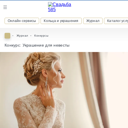
Журнал
Онлайн-сервисы
Кольца и украшения
Журнал
Каталог усл
Онлайн-сервисы
Журнал
Конкурсы
Конкурс: Украшение для невесты
ВСТУПАЙТЕ В КЛУБ ПРИВИЛЕГИЙ
присоединяйтесь к закрытому сообществу и получайте
скидки и бонусы за участие
РЕГИСТРАЦИЯ