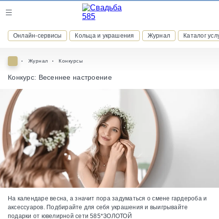
Журнал
Онлайн-сервисы
Кольца и украшения
Журнал
Каталог усл
Онлайн-сервисы
Журнал
Конкурсы
Конкурс: Весеннее настроение
ВСТУПАЙТЕ В КЛУБ ПРИВИЛЕГИЙ
присоединяйтесь к закрытому сообществу и получайте
скидки и бонусы за участие
РЕГИСТРАЦИЯ
На календаре весна, а значит пора задуматься о смене гардероба и
аксессуаров. Подбирайте для себя украшения и выигрывайте
подарки от ювелирной сети 585*ЗОЛОТОЙ