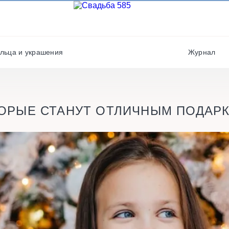
Фотографы
Полиграфия
Фотостудии / места дл
Салюты / фейерверки
фото
льца и украшения
Журнал
Свадебные платья/
Хореографы
костюмы
ТОРЫЕ СТАНУТ ОТЛИЧНЫМ ПОДАР