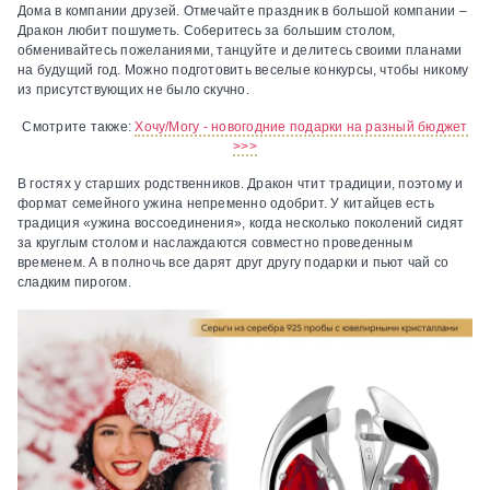
Дома в компании друзей.
Отмечайте праздник в большой компании –
Дракон любит пошуметь. Соберитесь за большим столом,
обменивайтесь пожеланиями, танцуйте и делитесь своими планами
на будущий год. Можно подготовить веселые конкурсы, чтобы никому
из присутствующих не было скучно.
Смотрите также:
Хочу/Могу - новогодние подарки на разный бюджет
>>>
В гостях у старших родственников.
Дракон чтит традиции, поэтому и
формат семейного ужина непременно одобрит. У китайцев есть
традиция «ужина воссоединения», когда несколько поколений сидят
за круглым столом и наслаждаются совместно проведенным
временем. А в полночь все дарят друг другу подарки и пьют чай со
сладким пирогом.