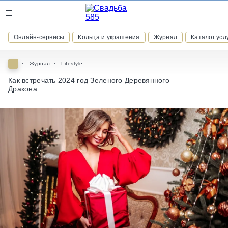
Журнал
Онлайн-сервисы
Кольца и украшения
Журнал
Каталог усл
Онлайн-сервисы
Журнал
Lifestyle
Как встречать 2024 год Зеленого Деревянного
Дракона
ВСТУПАЙТЕ В КЛУБ ПРИВИЛЕГИЙ
присоединяйтесь к закрытому сообществу и получайте
скидки и бонусы за участие
РЕГИСТРАЦИЯ