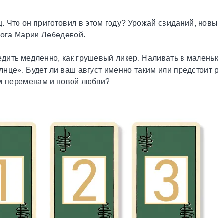
 Что он приготовил в этом году? Урожай свиданий, новы
лога Марии Лебедевой.
цедить медленно, как грушевый ликер. Наливать в малень
олнце». Будет ли ваш август именно таким или предстоит
ым переменам и новой любви?