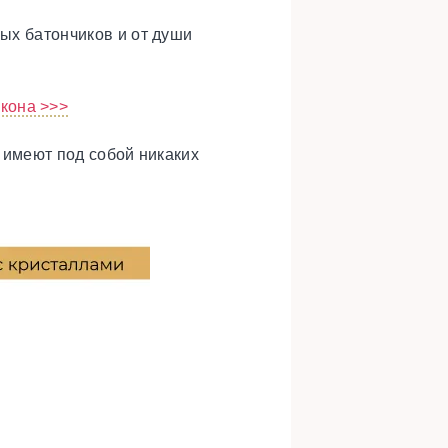
ных батончиков и от души
акона >>>
е имеют под собой никаких