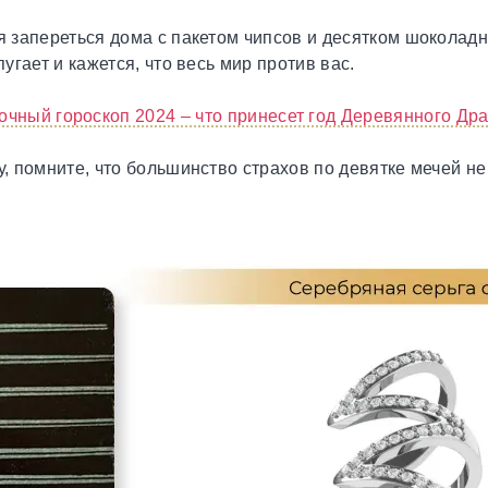
ся запереться дома с пакетом чипсов и десятком шоколад
пугает и кажется, что весь мир против вас.
очный гороскоп 2024 – что принесет год Деревянного Др
у, помните, что большинство страхов по девятке мечей н