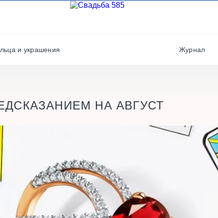
Фотографы
Полиграфия
Фотостудии / места дл
Салюты / фейерверки
фото
льца и украшения
Журнал
Свадебные платья/
Хореографы
костюмы
РЕДСКАЗАНИЕМ НА АВГУСТ