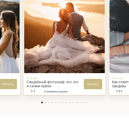
Статьи
Статьи
Свадебный фотограф: кто это
Как отме
ЧИТАТЬ
ЧИТАТЬ
и зачем нужен
свадьбы
3.3
3.83
0 комментариев