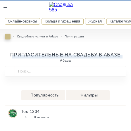
Журнал
Онлайн-сервисы
Кольца и украшения
Журнал
Каталог усл
Онлайн-сервисы
Свадебные услуги в Абазе
Полиграфия
ПРИГЛАСИТЕЛЬНЫЕ НА СВАДЬБУ В АБАЗЕ
Абаза
ВСТУПАЙТЕ В КЛУБ ПРИВИЛЕГИЙ
присоединяйтесь к закрытому сообществу и получайте
скидки и бонусы за участие
РЕГИСТРАЦИЯ
Популярность
Фильтры
Тест1234
0
0 отзывов