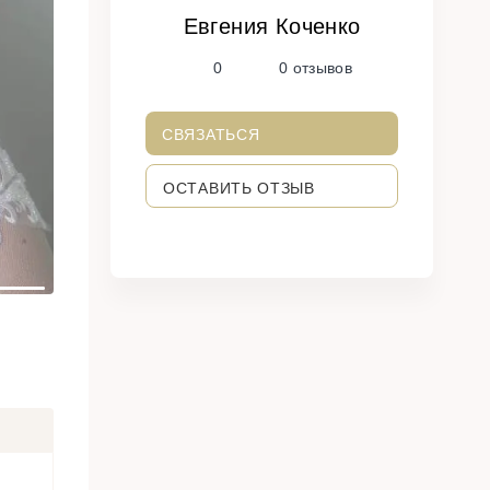
Евгения Коченко
N
0
0 отзывов
e
x
t
СВЯЗАТЬСЯ
ОСТАВИТЬ ОТЗЫВ