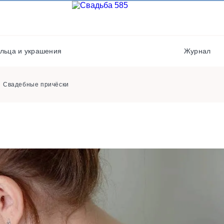
Кондитеры
Флористы
Места проведения
Фотостудии / места дл
фото
Музыканты / Диджеи /
льца и украшения
Журнал
Артисты
Хореографы
Свадебные причёски