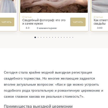
Статьи
Статьи
Свадебный фотограф: кто это
Как отме
ЧИТАТЬ
ЧИТАТЬ
и зачем нужен
свадьбы
3.3
3.83
0 комментариев
Сегодня стала крайне модной выездная регистрация
свадебного торжества. Но многие желающие задаются
вполне актуальным вопросом: «Как и где можно устроить
подобного рода трогательную и романтичную церемонию и
самое главное какова ее реальная стоимость?».
Преимущества выездной церемонии