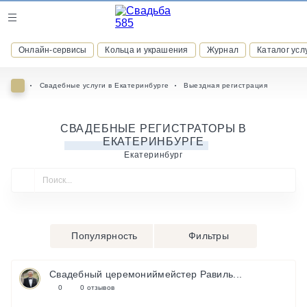
Журнал
Онлайн-сервисы
Кольца и украшения
Журнал
Каталог усл
Онлайн-сервисы
Свадебные услуги в Екатеринбурге
Выездная регистрация
СВАДЕБНЫЕ РЕГИСТРАТОРЫ В
ЕКАТЕРИНБУРГЕ
ВСТУПАЙТЕ В КЛУБ ПРИВИЛЕГИЙ
присоединяйтесь к закрытому сообществу и получайте
Екатеринбург
скидки и бонусы за участие
РЕГИСТРАЦИЯ
Популярность
Фильтры
Свадебный церемониймейстер Равиль...
0
0 отзывов