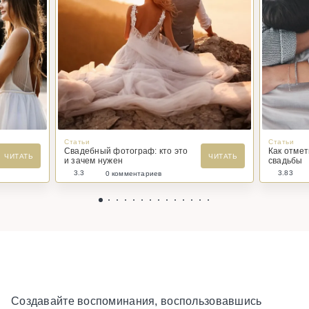
Статьи
Статьи
Свадебный фотограф: кто это
Как отме
ЧИТАТЬ
ЧИТАТЬ
и зачем нужен
свадьбы
3.3
3.83
0 комментариев
Создавайте воспоминания, воспользовавшись