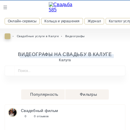
Журнал
Онлайн-сервисы
Кольца и украшения
Журнал
Каталог усл
Онлайн-сервисы
Свадебные услуги в Калуге
Видеографы
ВИДЕОГРАФЫ НА СВАДЬБУ В КАЛУГЕ
Калуга
ВСТУПАЙТЕ В КЛУБ ПРИВИЛЕГИЙ
присоединяйтесь к закрытому сообществу и получайте
скидки и бонусы за участие
РЕГИСТРАЦИЯ
Популярность
Фильтры
Свадебный фильм
0
0 отзывов