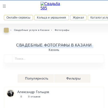
Журнал
Онлайн-сервисы
Кольца и украшения
Журнал
Каталог усл
Онлайн-сервисы
Свадебные услуги в Казани
Фотографы
СВАДЕБНЫЕ ФОТОГРАФЫ В КАЗАНИ
Казань
ВСТУПАЙТЕ В КЛУБ ПРИВИЛЕГИЙ
присоединяйтесь к закрытому сообществу и получайте
скидки и бонусы за участие
РЕГИСТРАЦИЯ
Популярность
Фильтры
Александр Гольцов
0
0 отзывов