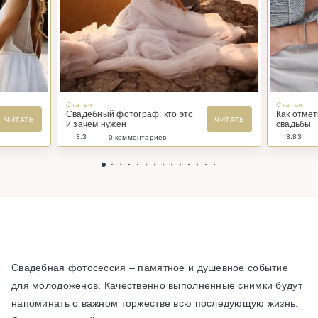
Статьи
Статьи
Свадебный фотограф: кто это
Как отме
ЧИТАТЬ
ЧИТАТЬ
и зачем нужен
свадьбы
3.3
3.83
0 комментариев
Свадебная фотосессия – памятное и душевное событие
для молодоженов. Качественно выполненные снимки будут
напоминать о важном торжестве всю последующую жизнь.