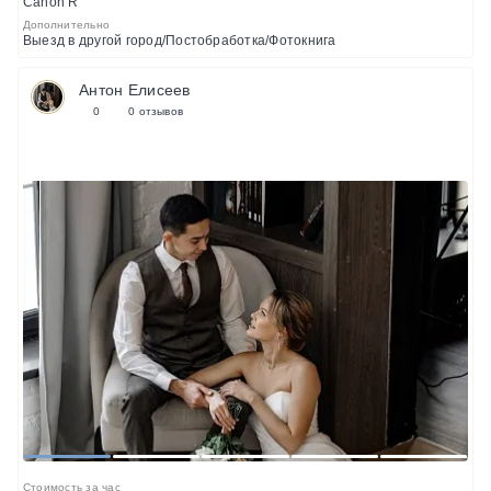
Canon R
Дополнительно
Выезд в другой город/Постобработка/Фотокнига
Антон Елисеев
0
0 отзывов
1
2
3
4
5
Стоимость за час