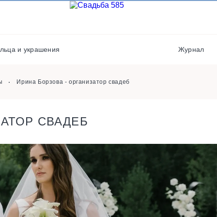
Выездная регистрация
Транспорт
Кейтеринг
Флористы
Места проведения
льца и украшения
Журнал
Фотостудии / места дл
фото
ы
Ирина Борзова - организатор свадеб
ЗАТОР СВАДЕБ