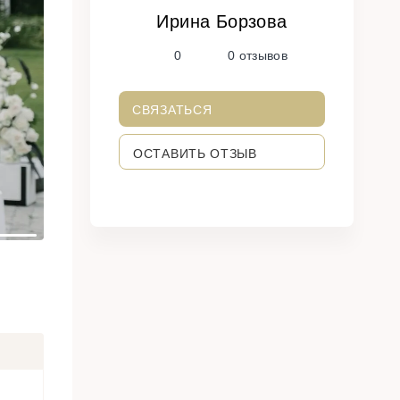
Ирина Борзова
N
0
0 отзывов
e
x
t
СВЯЗАТЬСЯ
ОСТАВИТЬ ОТЗЫВ