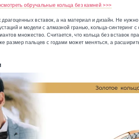
смотреть обручальные кольца без камней >>>
 драгоценных вставок, а на материал и дизайн. Не нужно 
рустаций и модели с алмазной гранью, кольца-синтеринг 
антов множество. Считается, что кольца без вставок пра
 же размер пальцев с годами может меняться, а расширить
и