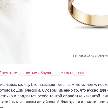
Посмотреть золотые обручальные кольца >>>
чальных колец. Его называют «вечным металлом», поскол
 потрясающим блеском. Словом, именно то, что нужно дл
стично и поддается особо тонкой обработке чеканкой, лит
нтазийным и тонким дизайном. А благодаря вариативност
ип.