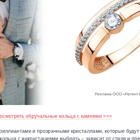
осмотреть обручальные кольца с камнями >>>
бриллиантами и прозрачными кристаллами, которые буду
кольца с инкрустациями выбрать – зависит от стиля и пр