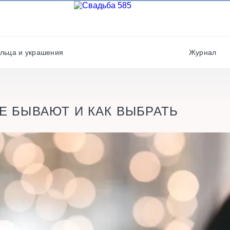
Фотографы
Полиграфия
Фотостудии / места дл
Салюты / фейерверки
фото
льца и украшения
Журнал
Свадебные платья/
Хореографы
костюмы
Е БЫВАЮТ И КАК ВЫБРАТЬ