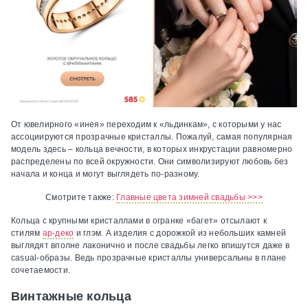
От ювелирного «инея» переходим к «льдинкам», с которыми у нас
ассоциируются прозрачные кристаллы. Пожалуй, самая популярная
модель здесь – кольца вечности, в которых инкрустации равномерно
распределены по всей окружности. Они символизируют любовь без
начала и конца и могут выглядеть по-разному.
Смотрите также:
Главные цвета зимней свадьбы >>>
Кольца с крупными кристаллами в огранке «багет» отсылают к
стилям
ар-деко
и глэм. А изделия с дорожкой из небольших камней
выглядят вполне лаконично и после свадьбы легко впишутся даже в
casual-образы. Ведь прозрачные кристаллы универсальны в плане
сочетаемости.
Винтажные кольца