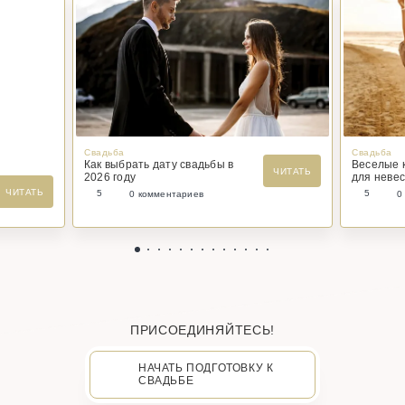
Свадьба
Свадьба
Как выбрать дату свадьбы в
Веселые 
ЧИТАТЬ
2026 году
для невес
ЧИТАТЬ
5
5
0 комментариев
0
ПРИСОЕДИНЯЙТЕСЬ!
НАЧАТЬ ПОДГОТОВКУ К
СВАДЬБЕ