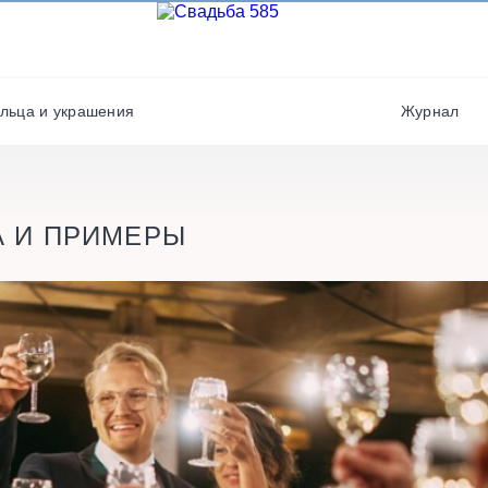
Фотографы
Полиграфия
Фотостудии / места дл
Салюты / фейерверки
фото
льца и украшения
Журнал
Свадебные платья/
Хореографы
костюмы
А И ПРИМЕРЫ