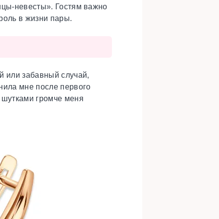
ицы-невесты». Гостям важно
роль в жизни пары.
й или забавный случай,
онила мне после первого
и шутками громче меня