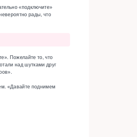
ательно «подключите»
 невероятно рады, что
те». Пожелайте то, что
хотали над шутками друг
ров».
ем. «Давайте поднимем