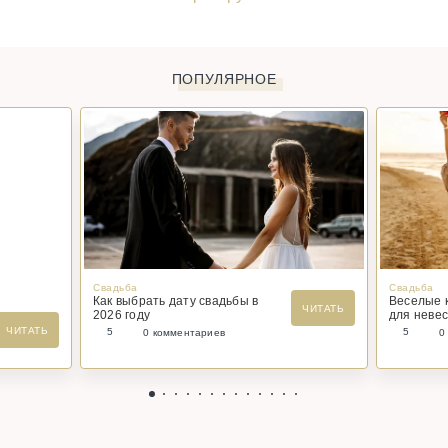
ПОПУЛЯРНОЕ
Свадьба
Свадьба
Как выбрать дату свадьбы в
Веселые 
ЧИТАТЬ
2026 году
для невес
ЧИТАТЬ
5
5
0 комментариев
0