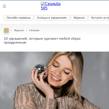
Журнал
Онлайн-сервисы
Кольца и украшения
Журнал
Каталог усл
Онлайн-сервисы
Журнал
Lifestyle
10 украшений, которые сделают любой образ
праздничным
ВСТУПАЙТЕ В КЛУБ ПРИВИЛЕГИЙ
присоединяйтесь к закрытому сообществу и получайте
скидки и бонусы за участие
РЕГИСТРАЦИЯ