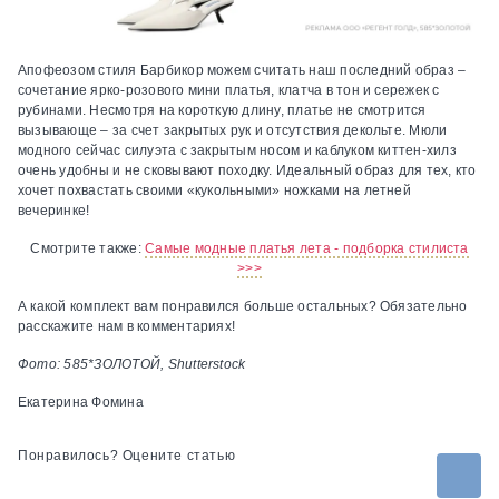
Апофеозом стиля Барбикор можем считать наш последний образ –
сочетание ярко-розового мини платья, клатча в тон и сережек с
рубинами. Несмотря на короткую длину, платье не смотрится
вызывающе – за счет закрытых рук и отсутствия декольте. Мюли
модного сейчас силуэта с закрытым носом и каблуком киттен-хилз
очень удобны и не сковывают походку. Идеальный образ для тех, кто
хочет похвастать своими «кукольными» ножками на летней
вечеринке!
Смотрите также:
Самые модные платья лета - подборка стилиста
>>>
А какой комплект вам понравился больше остальных? Обязательно
расскажите нам в комментариях!
Фото: 585*ЗОЛОТОЙ, Shutterstock
Екатерина Фомина
Понравилось? Оцените статью