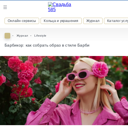
Журнал
Онлайн-сервисы
Кольца и украшения
Журнал
Каталог усл
Онлайн-сервисы
Журнал
Lifestyle
Барбикор: как собрать образ в стиле Барби
ВСТУПАЙТЕ В КЛУБ ПРИВИЛЕГИЙ
присоединяйтесь к закрытому сообществу и получайте
скидки и бонусы за участие
РЕГИСТРАЦИЯ