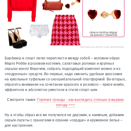
Барбикор и спорт легко переплести между собой – вспомни образ
Марго Робби в розовом костюме, салатовых роликах и крупных
серьгах-конго! Впрочем, собрать подходящий комплект можно и из
«подручных» средств. Во-первых, надо сменить удобные кроссовки
на кукольные туфельки со сногшибательной платформой. Во-вторых,
обратить внимание на сочетание красного и розового – яркое комбо,
эффектное и абсолютно уместное в стиле спорт-шик.
Смотрите также:
Горячие тренды - как выглядеть стильно в жаркую
погоду >>>
Ну а чтобы образ все же получился не дерзким, а наивным, добавим
серьги-пусеты с гранатами в огранке «сердце» и кружевное белье –
для настроения.