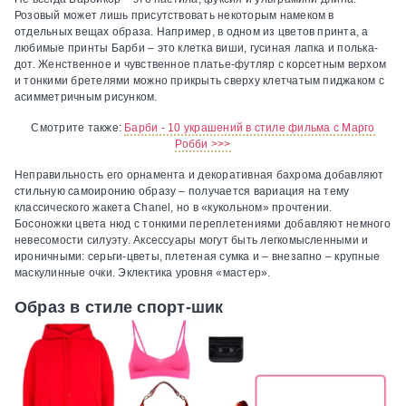
Розовый может лишь присутствовать некоторым намеком в
отдельных вещах образа. Например, в одном из цветов принта, а
любимые принты Барби – это клетка виши, гусиная лапка и полька-
дот. Женственное и чувственное платье-футляр с корсетным верхом
и тонкими бретелями можно прикрыть сверху клетчатым пиджаком с
асимметричным рисунком.
Смотрите также:
Барби - 10 украшений в стиле фильма с Марго
Робби >>>
Неправильность его орнамента и декоративная бахрома добавляют
стильную самоиронию образу – получается вариация на тему
классического жакета Chanel, но в «кукольном» прочтении.
Босоножки цвета нюд с тонкими переплетениями добавляют немного
невесомости силуэту. Аксессуары могут быть легкомысленными и
ироничными: серьги-цветы, плетеная сумка и – внезапно – крупные
маскулинные очки. Эклектика уровня «мастер».
Образ в стиле спорт-шик