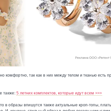
комфортно, так как в них между телом и тканью есть про
е также:
5 летних комплектов, которые идут всем >>>
 то в образы впишутся также актуальные кроп-топы, плат
в. И, конечно, стильный образ в любую погоду немыслим 