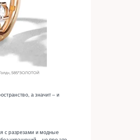
странство, а значит – и
ья с разрезами и модные
без украшений – но про это