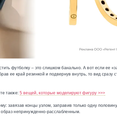
ить футболку – это слишком банально. А вот если ее «за
брав ее край резинкой и подвернув внутрь, то вид сразу 
те также:
5 вещей, которые моделируют фигуру >>>
му: завязав концы узлом, заправив только одну половину
ть образ непринужденно-расслабленным.