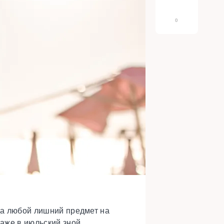
0
гда любой лишний предмет на
аже в июльский зной.