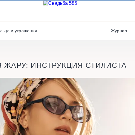
Фотографы
Полиграфия
Фотостудии / места дл
Салюты / фейерверки
фото
льца и украшения
Журнал
Свадебные платья/
Хореографы
костюмы
В ЖАРУ: ИНСТРУКЦИЯ СТИЛИСТА