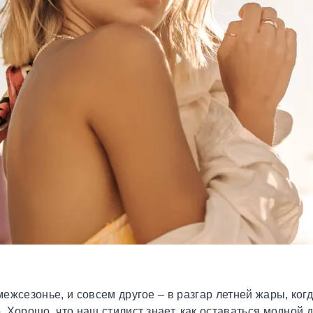
ежсезонье, и совсем другое – в разгар летней жары, ко
Хорошо, что наш стилист знает, как оставаться модной д