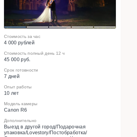
t
1
2
3
4
5
Стоимость за час
4 000 рублей
Стоимость полный день 12 ч
45 000 руб.
Срок готовности
7 дней
Опыт работы
10 лет
Модель камеры
Canon R6
Дополнительно
Выезд в другой город/Подарочная
упаковка/Lovestory/Постобработка/