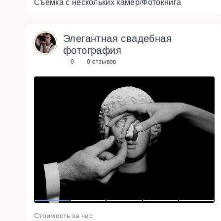
Съемка с нескольких камер/Фотокнига
Элегантная свадебная
фотография
0
0 отзывов
s
u
o
i
v
e
r
P
1
2
3
4
5
Стоимость за час