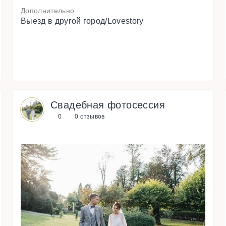
Дополнительно
Выезд в другой город/Lovestory
Свадебная фотосессия
0
0 отзывов
s
u
o
i
v
e
r
N
P
e
x