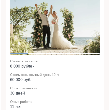
N
e
x
t
1
2
3
4
5
Стоимость за час
6 000 рублей
Стоимость полный день 12 ч
60 000 руб.
Срок готовности
30 дней
Опыт работы
11 лет