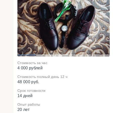
o
i
v
e
r
P
1
2
3
4
5
Стоимость за час
4 000 рублей
Стоимость полный день 12 ч
48 000 руб.
Срок готовности
14 дней
Опыт работы
20 лет