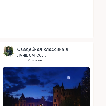
Свадебная классика в
лучшем ее...
0
0 отзывов
N
e
x