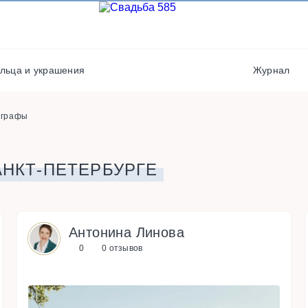
Транспорт
Фотостудии / места дл
фото
Выездная регистрация
Хореографы
льца и украшения
Журнал
Кейтеринг
Салюты / фейерверки
ографы
НКТ-ПЕТЕРБУРГЕ
Антонина Линова
0
0 отзывов