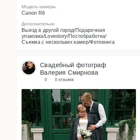
Модель камеры
Canon R6
Дополнительно
Выезд в другой город/Подарочная
упаковка/Lovestory/Постобработка/
Съемка с нескольких камер/Фотокнига
Свадебный фотограф
Валерия Смирнова
0
0 отзывов
s
u
o
i
v
e
r
P