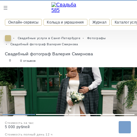
Журнал
Онлайн-сервисы
Кольца и украшения
Журнал
Каталог усл
Онлайн-сервисы
Свадебные услуги в Санкт-Петербурге
Фотографы
Свадебный фотограф Валерия Смирнова
Свадебный фотограф Валерия Смирнова
0
0 отзывов
ВСТУПАЙТЕ В КЛУБ ПРИВИЛЕГИЙ
присоединяйтесь к закрытому сообществу и получайте
скидки и бонусы за участие
РЕГИСТРАЦИЯ
1
2
3
4
Стоимость за час
5 000 рублей
Стоимость полный день 12 ч