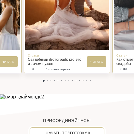
Статьи
Статьи
Свадебный фотограф: кто это
Как отме
ЧИТАТЬ
ЧИТАТЬ
и зачем нужен
свадьбы
3.3
3.83
0 комментариев
ПРИСОЕДИНЯЙТЕСЬ!
НАЧАТЬ ПОДГОТОВКУ К