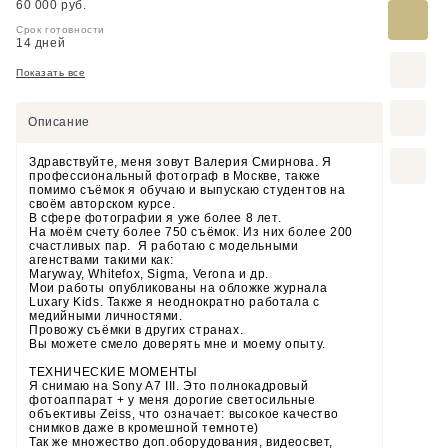
60 000 руб.
Срок готовности
14 дней
Показать все
Описание
Здравствуйте, меня зовут Валерия Смирнова. Я
профессиональный фотограф в Москве, также
помимо съёмок я обучаю и выпускаю студентов на
своём авторском курсе.
‌В сфере фотографии я уже более 8 лет.
‌На моём счету более 750 съёмок. Из них более 200
счастливых пар. Я работаю с модельными
агенствами такими как:
‌Мaryway, Whitefox, Sigma, Verona и др.
‌Мои работы опубликованы на обложке журнала
Luxary Kids. Также я неоднократно работала с
медийными личностями.
‌Провожу съёмки в других странах.
‌Вы можете смело доверять мне и моему опыту.
ТЕХНИЧЕСКИЕ МОМЕНТЫ
Я снимаю на Sony A7 III. Это полнокадровый
фотоаппарат + у меня дорогие светосильные
объективы Zeiss, что означает: высокое качество
снимков даже в кромешной темноте)
Так же множество доп.оборудования, видеосвет,