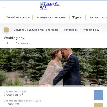
Журнал
Онлайн-сервисы
Кольца и украшения
Журнал
Каталог усл
Онлайн-сервисы
Свадебные услуги в Магнитогорске
Фотографы
Wedding day
Wedding day
0
0 отзывов
ВСТУПАЙТЕ В КЛУБ ПРИВИЛЕГИЙ
присоединяйтесь к закрытому сообществу и получайте
скидки и бонусы за участие
РЕГИСТРАЦИЯ
1
2
3
4
5
Стоимость за час
3 000 рублей
Стоимость полный день 12 ч
30 000 руб.