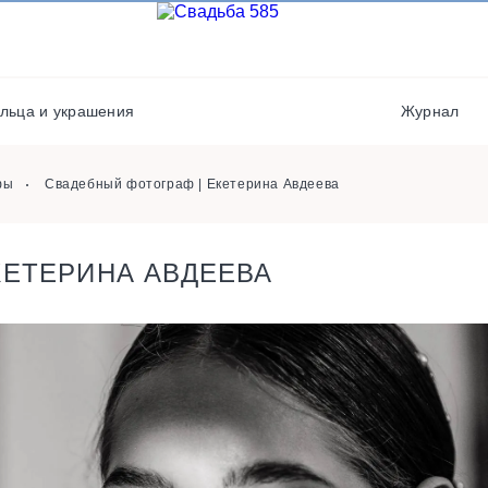
Места проведения
Флористы
Организаторы
Фотостудии / места дл
фото
льца и украшения
Журнал
Полиграфия
Хореографы
фы
Свадебный фотограф | Екетерина Авдеева
КЕТЕРИНА АВДЕЕВА