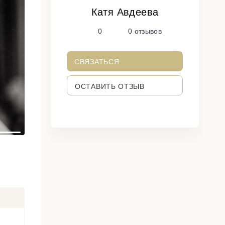
Катя Авдеева
N
0
0 отзывов
e
x
t
СВЯЗАТЬСЯ
ОСТАВИТЬ ОТЗЫВ