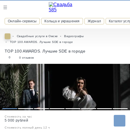
Журнал
Онлайн-сервисы
Кольца и украшения
Журнал
Каталог усл
Онлайн-сервисы
Свадебные услуги в Омске
Видеографы
TOP 100 AWARDS. Лучшие SDE в городе
TOP 100 AWARDS. Лучшие SDE в городе
0
0 отзывов
ВСТУПАЙТЕ В КЛУБ ПРИВИЛЕГИЙ
присоединяйтесь к закрытому сообществу и получайте
скидки и бонусы за участие
РЕГИСТРАЦИЯ
1
2
3
4
5
6
7
8
Стоимость за час
5 000 рублей
Стоимость полный день 12 ч