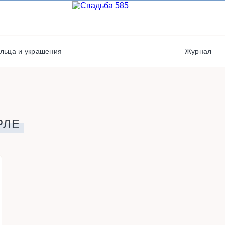
Кондитеры
Транспорт
Места проведения
Фотостудии / места дл
фото
льца и украшения
Журнал
Организаторы
Хореографы
РЛЕ