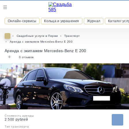
Журнал
Онлайн-сервисы
Кольца и украшения
Журнал
Каталог усл
Онлайн-сервисы
Свадебные услуги в Перми
Транспорт
Аренда с экипажем Mercedes-Benz E 200
Аренда с экипажем Mercedes-Benz E 200
0
0 отзывов
ВСТУПАЙТЕ В КЛУБ ПРИВИЛЕГИЙ
присоединяйтесь к закрытому сообществу и получайте
скидки и бонусы за участие
РЕГИСТРАЦИЯ
Стоимость аренды
2 500 рублей
Тип транспорта