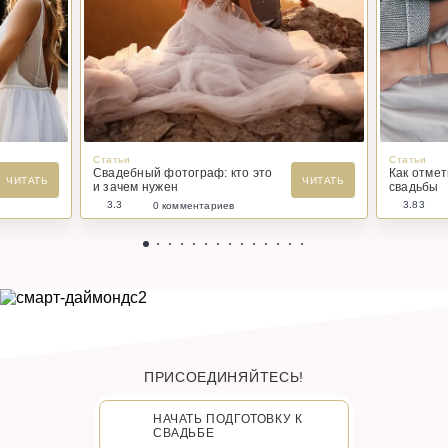
Статьи
Статьи
Свадебный фотограф: кто это
Как отме
ЧИТАТЬ
ЧИТАТЬ
и зачем нужен
свадьбы
3.3
3.83
0 комментариев
ПРИСОЕДИНЯЙТЕСЬ!
НАЧАТЬ ПОДГОТОВКУ К
СВАДЬБЕ