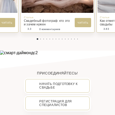
Статьи
Статьи
Свадебный фотограф: кто это
Как отме
ЧИТАТЬ
ЧИТАТЬ
и зачем нужен
свадьбы
3.3
3.83
0 комментариев
ПРИСОЕДИНЯЙТЕСЬ!
НАЧАТЬ ПОДГОТОВКУ К
СВАДЬБЕ
РЕГИСТРАЦИЯ ДЛЯ
СПЕЦИАЛИСТОВ