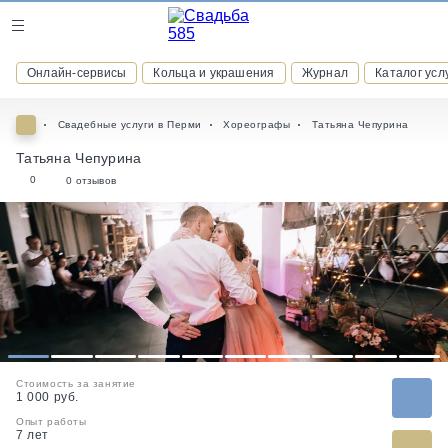
Журнал
Онлайн-сервисы
Кольца и украшения
Журнал
Каталог усл
Онлайн-сервисы
Свадебные услуги в Перми
Хореографы
Татьяна Чепурина
Татьяна Чепурина
0
0 отзывов
ВСТУПАЙТЕ В КЛУБ ПРИВИЛЕГИЙ
присоединяйтесь к закрытому сообществу и получайте
скидки и бонусы за участие
РЕГИСТРАЦИЯ
1
2
3
4
5
6
7
8
9
10
Стоимость за занятие
1 000 руб.
Опыт работы
7 лет